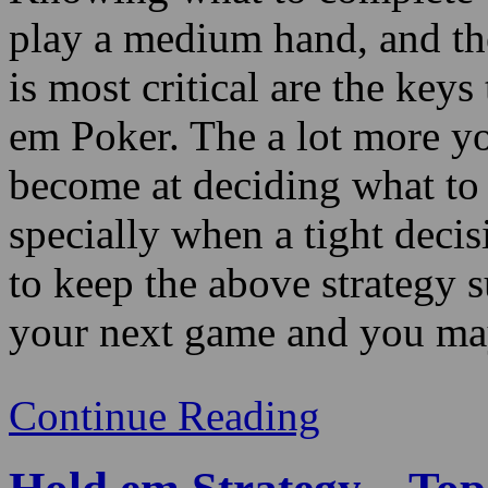
play a medium hand, and the
is most critical are the key
em Poker. The a lot more yo
become at deciding what to
specially when a tight deci
to keep the above strategy 
your next game and you may
Continue Reading