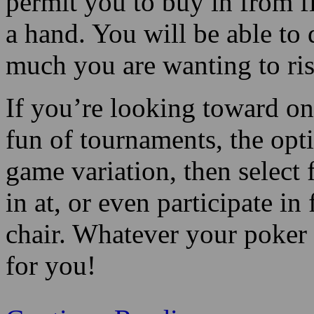
permit you to buy in from f
a hand. You will be able to 
much you are wanting to ris
If you’re looking toward on
fun of tournaments, the opt
game variation, then select 
in at, or even participate in
chair. Whatever your poker 
for you!