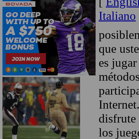
[
Englis
Italiano
posible
que uste
es jugar
métodos 
particip
Interne
disfrute
los jueg