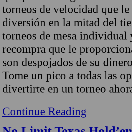
torneos de velocidad que le
diversión en la mitad del t
torneos de mesa individual 
recompra que le proporcion
son despojados de su dinero 
Tome un pico a todas las o
divertirte en un torneo aho
Continue Reading
No Limit Texas Hold’em