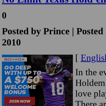
0
Posted by
Prince
| Posted
2010
[
Englis
In the 
Holdem 
love pla
There a