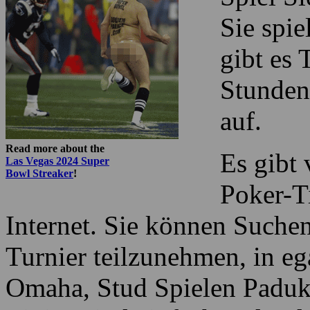
Sie spie
gibt es 
Stunden
auf.
Read more about the
Es gibt 
Las Vegas 2024 Super
Bowl Streaker
!
Poker-T
Internet. Sie können Suchen
Turnier teilzunehmen, in eg
Omaha, Stud Spielen Paduki