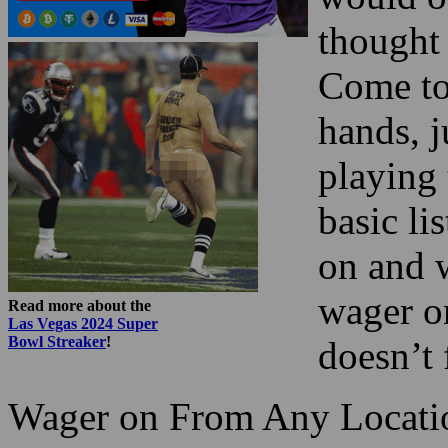
thought 
Come to 
hands, j
playing 
basic li
on and w
wager on
Read more about the
Las Vegas 2024 Super
Bowl Streaker
!
doesn’t f
Wager on From Any Locati