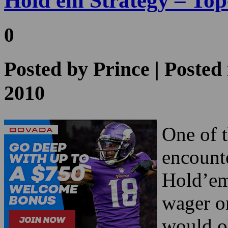
Hold em Strategy – To
0
Posted by
Prince
| Posted
2010
One of t
encounte
Hold’em
wager o
would ob