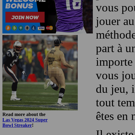
vous pou
jouer au
méthodes
part à u
importe
vous jo
du jeu, 
tout tem
êtes en 
Read more about the
Las Vegas 2024 Super
Bowl Streaker
!
Il exist