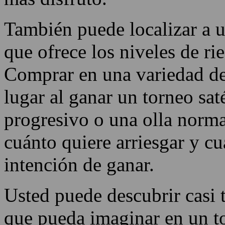
También puede localizar a u
que ofrece los niveles de ri
Comprar en una variedad de 
lugar al ganar un torneo sat
progresivo o una olla norma
cuánto quiere arriesgar y cu
intención de ganar.
Usted puede descubrir casi 
que pueda imaginar en un t