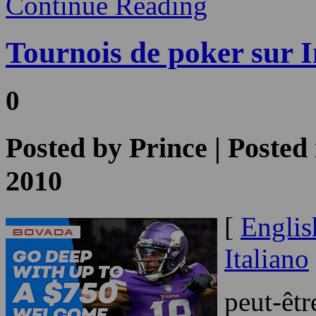
Continue Reading
Tournois de poker sur I
0
Posted by
Prince
| Posted
2010
[
Englis
Italiano
peut-êtr