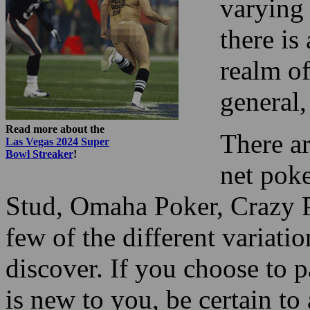
varying 
there is
realm of
general,
Read more about the
There ar
Las Vegas 2024 Super
Bowl Streaker
!
net poke
Stud, Omaha Poker, Crazy P
few of the different variati
discover. If you choose to pa
is new to you, be certain to