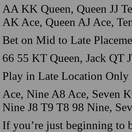
AA KK Queen, Queen JJ Ten
AK Ace, Queen AJ Ace, Te
Bet on Mid to Late Placeme
66 55 KT Queen, Jack QT 
Play in Late Location Only
Ace, Nine A8 Ace, Seven K
Nine J8 T9 T8 98 Nine, Se
If you’re just beginning to 